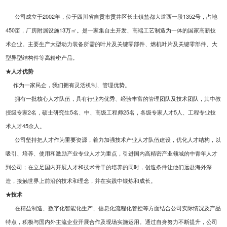
公司成立于
2002
年，位于四川省自贡市贡井区长土镇盐都大道西一段1352号，占地
450亩，厂房附属设施13万㎡。是一家集自主开发、高端工艺制造为一体的国家高新技
术企业。主要生产大型动力装备所需的叶片及关键零部件、燃机叶片及关键零部件、大
型异型结构件等高精密产品。
★人才优势
作为一家民企，我们拥有灵活机制、管理优势。
拥有一批核心人才队伍，具有行业内优秀、经验丰富的管理团队及技术团队，其中教
授级专家
2
名，硕士研究生5名、中、高级工程师
25
名，各级专家人才5人、工程专业技
术人才
45
余人。
公司坚持把人才作为重要资源，着力加强技术产业人才队伍建设，优化人才结构，以
吸引、培养、使用和激励产业专业人才为重点，引进国内高精密产业领域的中青年人才
到公司；在立足国内开展人才和技术骨干的培养的同时，创造条件让他们远赴海外深
造，接触世界上前沿的技术和理念，并在实践中锻炼和成长。
★技术
在精益制造、数字化智能化生产、信息化流程化管控等方面结合公司实际情况及产品
特点，积极与国内外主流企业开展合作及现场实施运用。通过自身努力不断提升，公司