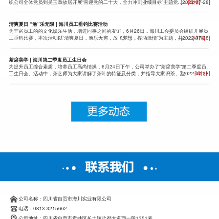
织公司全体党员到吴玉章故居开展“喜迎党的二十大，全力冲刺业绩目标”主题党……
[2022-07-28]
[详情]
清爽夏日 “渔”乐无限 | 海川员工垂钓比赛活动
为丰富员工的的文化娱乐生活，增进同事之间的友谊，6月26日，海川工会委员会组织开展员
工垂钓比赛，本次活动以“清爽夏日，渔乐无穷，放飞梦想，挥洒激情”为主题，共……
[2022-07-28]
[详情]
茶席美学 | 海川第二季度员工生日会
为提升员工综合素质，培养员工高尚情操，6月24日下午，公司举办了“茶席美学”第二季度员
工生日会。活动中，茶艺师为大家讲解了茶叶的特征及分类，并指导大家识茶、泡……
[2022-07-28]
[详情]
公司名称：四川省自贡市海川实业有限公司
电话：0813-3215662
公司地址：四川省自贡市贡井区长土镇盐都大道西一段1351号