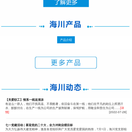
产品介绍
【关爱职工】情系一线送清凉
有这么一群人，他们不惧高温、不畏酷暑，依旧奋斗在第一线；他们在平凡的岗位上挥洒汗
水、默默付出，在生产一线为公司的生产披荆斩棘，保驾护航，用敬业和责任为公司……
[详
情]
[2022-07-28]
七一党建活动 | 喜迎党的二十大，全力冲刺业绩目标
为大力弘扬伟大建党精神，激发各党组织和广大党员爱党爱国的热情，7月1日，海川党支部组