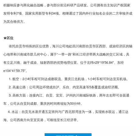
积极响应参与两化融合战略，参与部分前沿科研产品研发。公司拥有自主知识产权国家
发明专利7项、国家实用新型专利34项。
相继通过了国内外行业知名企业的二方审核并成
为其合格供方。
★区位
依托自贡市特殊的区位优势，海川公司地处四川南部自贡市区西部、成渝经济区的轴
心地带和川南城市群几何中心，属于“一带一路”和长江经济带两大战略的交汇区域，具
有立足川南、融于成渝、辐射西部的优势地理位置。位于北纬n29°19′56.84″、东经
e104°41′59.75″。
1. 航空：2小时车程可到达成都双流、重庆江北机场，1小时车程可到达宜宾机场。
2. 高速公路：公司周边环绕成自泸、乐自、内宜高速等5条覆盖成渝经济圈。
3. 高铁方面：连接内江、自贡、宜宾、泸州的川南城际铁路，两年左右即可全面通
车，公司从自贡到成都、重庆的时间将缩短为50分钟。
4. 水运：自贡无水港开通五定班列与广西北部湾连为一体，实现铁水联运，通江达
海。公司西南方向至宜宾港，可枢纽至长江经济带。