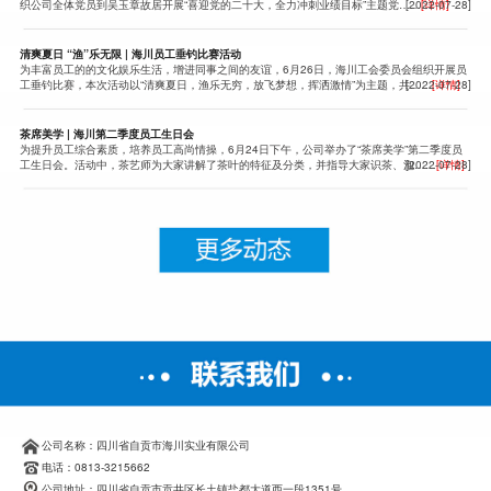
织公司全体党员到吴玉章故居开展“喜迎党的二十大，全力冲刺业绩目标”主题党……
[2022-07-28]
[详情]
清爽夏日 “渔”乐无限 | 海川员工垂钓比赛活动
为丰富员工的的文化娱乐生活，增进同事之间的友谊，6月26日，海川工会委员会组织开展员
工垂钓比赛，本次活动以“清爽夏日，渔乐无穷，放飞梦想，挥洒激情”为主题，共……
[2022-07-28]
[详情]
茶席美学 | 海川第二季度员工生日会
为提升员工综合素质，培养员工高尚情操，6月24日下午，公司举办了“茶席美学”第二季度员
工生日会。活动中，茶艺师为大家讲解了茶叶的特征及分类，并指导大家识茶、泡……
[2022-07-28]
[详情]
公司名称：四川省自贡市海川实业有限公司
电话：0813-3215662
公司地址：四川省自贡市贡井区长土镇盐都大道西一段1351号