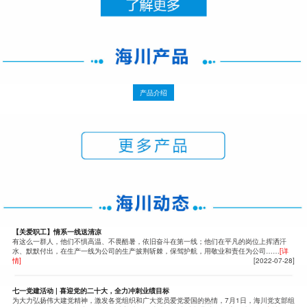
产品介绍
【关爱职工】情系一线送清凉
有这么一群人，他们不惧高温、不畏酷暑，依旧奋斗在第一线；他们在平凡的岗位上挥洒汗
水、默默付出，在生产一线为公司的生产披荆斩棘，保驾护航，用敬业和责任为公司……
[详
情]
[2022-07-28]
七一党建活动 | 喜迎党的二十大，全力冲刺业绩目标
为大力弘扬伟大建党精神，激发各党组织和广大党员爱党爱国的热情，7月1日，海川党支部组