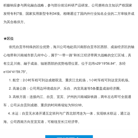
积极响应参与两化融合战略，参与部分前沿科研产品研发。公司拥有自主知识产权国家
发明专利7项、国家实用新型专利34项。
相继通过了国内外行业知名企业的二方审核并成
为其合格供方。
★区位
依托自贡市特殊的区位优势，海川公司地处四川南部自贡市区西部、成渝经济区的轴
心地带和川南城市群几何中心，属于“一带一路”和长江经济带两大战略的交汇区域，具
有立足川南、融于成渝、辐射西部的优势地理位置。位于北纬n29°19′56.84″、东经
e104°41′59.75″。
1. 航空：2小时车程可到达成都双流、重庆江北机场，1小时车程可到达宜宾机场。
2. 高速公路：公司周边环绕成自泸、乐自、内宜高速等5条覆盖成渝经济圈。
3. 高铁方面：连接内江、自贡、宜宾、泸州的川南城际铁路，两年左右即可全面通
车，公司从自贡到成都、重庆的时间将缩短为50分钟。
4. 水运：自贡无水港开通五定班列与广西北部湾连为一体，实现铁水联运，通江达
海。公司西南方向至宜宾港，可枢纽至长江经济带。