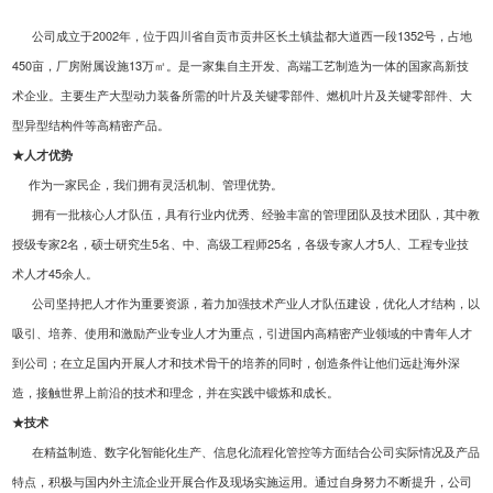
公司成立于
2002
年，位于四川省自贡市贡井区长土镇盐都大道西一段1352号，占地
450亩，厂房附属设施13万㎡。是一家集自主开发、高端工艺制造为一体的国家高新技
术企业。主要生产大型动力装备所需的叶片及关键零部件、燃机叶片及关键零部件、大
型异型结构件等高精密产品。
★人才优势
作为一家民企，我们拥有灵活机制、管理优势。
拥有一批核心人才队伍，具有行业内优秀、经验丰富的管理团队及技术团队，其中教
授级专家
2
名，硕士研究生5名、中、高级工程师
25
名，各级专家人才5人、工程专业技
术人才
45
余人。
公司坚持把人才作为重要资源，着力加强技术产业人才队伍建设，优化人才结构，以
吸引、培养、使用和激励产业专业人才为重点，引进国内高精密产业领域的中青年人才
到公司；在立足国内开展人才和技术骨干的培养的同时，创造条件让他们远赴海外深
造，接触世界上前沿的技术和理念，并在实践中锻炼和成长。
★技术
在精益制造、数字化智能化生产、信息化流程化管控等方面结合公司实际情况及产品
特点，积极与国内外主流企业开展合作及现场实施运用。通过自身努力不断提升，公司