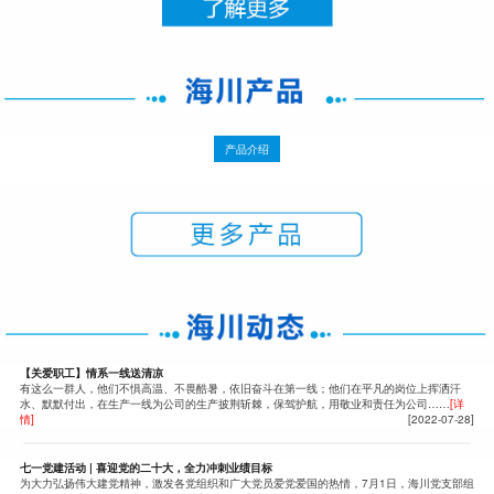
产品介绍
【关爱职工】情系一线送清凉
有这么一群人，他们不惧高温、不畏酷暑，依旧奋斗在第一线；他们在平凡的岗位上挥洒汗
水、默默付出，在生产一线为公司的生产披荆斩棘，保驾护航，用敬业和责任为公司……
[详
情]
[2022-07-28]
七一党建活动 | 喜迎党的二十大，全力冲刺业绩目标
为大力弘扬伟大建党精神，激发各党组织和广大党员爱党爱国的热情，7月1日，海川党支部组