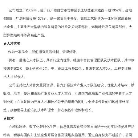
公司成立于
2002
年，位于四川省自贡市贡井区长土镇盐都大道西一段1352号，占地
450亩，厂房附属设施13万㎡。是一家集自主开发、高端工艺制造为一体的国家高新技
术企业。主要生产大型动力装备所需的叶片及关键零部件、燃机叶片及关键零部件、大
型异型结构件等高精密产品。
★人才优势
作为一家民企，我们拥有灵活机制、管理优势。
拥有一批核心人才队伍，具有行业内优秀、经验丰富的管理团队及技术团队，其中教
授级专家
2
名，硕士研究生5名、中、高级工程师
25
名，各级专家人才5人、工程专业技
术人才
45
余人。
公司坚持把人才作为重要资源，着力加强技术产业人才队伍建设，优化人才结构，以
吸引、培养、使用和激励产业专业人才为重点，引进国内高精密产业领域的中青年人才
到公司；在立足国内开展人才和技术骨干的培养的同时，创造条件让他们远赴海外深
造，接触世界上前沿的技术和理念，并在实践中锻炼和成长。
★技术
在精益制造、数字化智能化生产、信息化流程化管控等方面结合公司实际情况及产品
特点，积极与国内外主流企业开展合作及现场实施运用。通过自身努力不断提升，公司