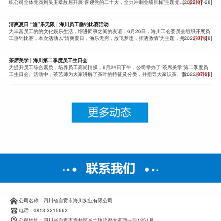
织公司全体党员到吴玉章故居开展“喜迎党的二十大，全力冲刺业绩目标”主题党……
[2022-07-28]
[详情]
清爽夏日 “渔”乐无限 | 海川员工垂钓比赛活动
为丰富员工的的文化娱乐生活，增进同事之间的友谊，6月26日，海川工会委员会组织开展员
工垂钓比赛，本次活动以“清爽夏日，渔乐无穷，放飞梦想，挥洒激情”为主题，共……
[2022-07-28]
[详情]
茶席美学 | 海川第二季度员工生日会
为提升员工综合素质，培养员工高尚情操，6月24日下午，公司举办了“茶席美学”第二季度员
工生日会。活动中，茶艺师为大家讲解了茶叶的特征及分类，并指导大家识茶、泡……
[2022-07-28]
[详情]
公司名称：四川省自贡市海川实业有限公司
电话：0813-3215662
公司地址：四川省自贡市贡井区长土镇盐都大道西一段1351号