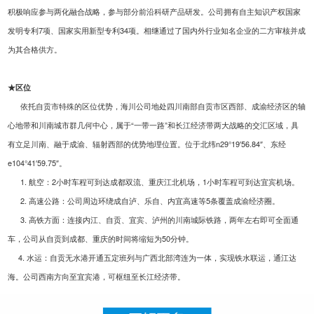
积极响应参与两化融合战略，参与部分前沿科研产品研发。公司拥有自主知识产权国家
发明专利7项、国家实用新型专利34项。
相继通过了国内外行业知名企业的二方审核并成
为其合格供方。
★区位
依托自贡市特殊的区位优势，海川公司地处四川南部自贡市区西部、成渝经济区的轴
心地带和川南城市群几何中心，属于“一带一路”和长江经济带两大战略的交汇区域，具
有立足川南、融于成渝、辐射西部的优势地理位置。位于北纬n29°19′56.84″、东经
e104°41′59.75″。
1. 航空：2小时车程可到达成都双流、重庆江北机场，1小时车程可到达宜宾机场。
2. 高速公路：公司周边环绕成自泸、乐自、内宜高速等5条覆盖成渝经济圈。
3. 高铁方面：连接内江、自贡、宜宾、泸州的川南城际铁路，两年左右即可全面通
车，公司从自贡到成都、重庆的时间将缩短为50分钟。
4. 水运：自贡无水港开通五定班列与广西北部湾连为一体，实现铁水联运，通江达
海。公司西南方向至宜宾港，可枢纽至长江经济带。