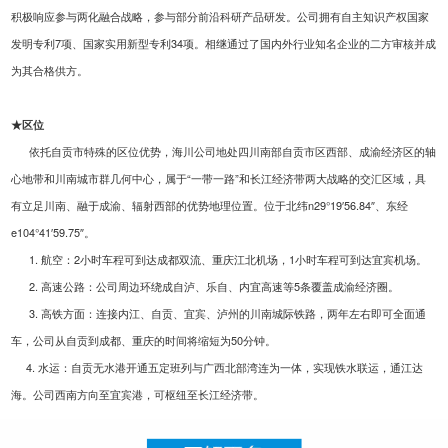
积极响应参与两化融合战略，参与部分前沿科研产品研发。公司拥有自主知识产权国家
发明专利7项、国家实用新型专利34项。
相继通过了国内外行业知名企业的二方审核并成
为其合格供方。
★区位
依托自贡市特殊的区位优势，海川公司地处四川南部自贡市区西部、成渝经济区的轴
心地带和川南城市群几何中心，属于“一带一路”和长江经济带两大战略的交汇区域，具
有立足川南、融于成渝、辐射西部的优势地理位置。位于北纬n29°19′56.84″、东经
e104°41′59.75″。
1. 航空：2小时车程可到达成都双流、重庆江北机场，1小时车程可到达宜宾机场。
2. 高速公路：公司周边环绕成自泸、乐自、内宜高速等5条覆盖成渝经济圈。
3. 高铁方面：连接内江、自贡、宜宾、泸州的川南城际铁路，两年左右即可全面通
车，公司从自贡到成都、重庆的时间将缩短为50分钟。
4. 水运：自贡无水港开通五定班列与广西北部湾连为一体，实现铁水联运，通江达
海。公司西南方向至宜宾港，可枢纽至长江经济带。