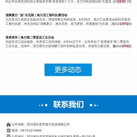
织公司全体党员到吴玉章故居开展“喜迎党的二十大，全力冲刺业绩目标”主题党……
[2022-07-28]
[详情]
清爽夏日 “渔”乐无限 | 海川员工垂钓比赛活动
为丰富员工的的文化娱乐生活，增进同事之间的友谊，6月26日，海川工会委员会组织开展员
工垂钓比赛，本次活动以“清爽夏日，渔乐无穷，放飞梦想，挥洒激情”为主题，共……
[2022-07-28]
[详情]
茶席美学 | 海川第二季度员工生日会
为提升员工综合素质，培养员工高尚情操，6月24日下午，公司举办了“茶席美学”第二季度员
工生日会。活动中，茶艺师为大家讲解了茶叶的特征及分类，并指导大家识茶、泡……
[2022-07-28]
[详情]
公司名称：四川省自贡市海川实业有限公司
电话：0813-3215662
公司地址：四川省自贡市贡井区长土镇盐都大道西一段1351号