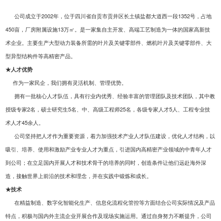
公司成立于
2002
年，位于四川省自贡市贡井区长土镇盐都大道西一段1352号，占地
450亩，厂房附属设施13万㎡。是一家集自主开发、高端工艺制造为一体的国家高新技
术企业。主要生产大型动力装备所需的叶片及关键零部件、燃机叶片及关键零部件、大
型异型结构件等高精密产品。
★人才优势
作为一家民企，我们拥有灵活机制、管理优势。
拥有一批核心人才队伍，具有行业内优秀、经验丰富的管理团队及技术团队，其中教
授级专家
2
名，硕士研究生5名、中、高级工程师
25
名，各级专家人才5人、工程专业技
术人才
45
余人。
公司坚持把人才作为重要资源，着力加强技术产业人才队伍建设，优化人才结构，以
吸引、培养、使用和激励产业专业人才为重点，引进国内高精密产业领域的中青年人才
到公司；在立足国内开展人才和技术骨干的培养的同时，创造条件让他们远赴海外深
造，接触世界上前沿的技术和理念，并在实践中锻炼和成长。
★技术
在精益制造、数字化智能化生产、信息化流程化管控等方面结合公司实际情况及产品
特点，积极与国内外主流企业开展合作及现场实施运用。通过自身努力不断提升，公司