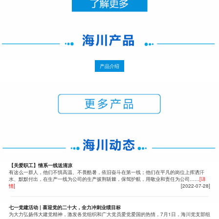
产品介绍
【关爱职工】情系一线送清凉
有这么一群人，他们不惧高温、不畏酷暑，依旧奋斗在第一线；他们在平凡的岗位上挥洒汗
水、默默付出，在生产一线为公司的生产披荆斩棘，保驾护航，用敬业和责任为公司……
[详
情]
[2022-07-28]
七一党建活动 | 喜迎党的二十大，全力冲刺业绩目标
为大力弘扬伟大建党精神，激发各党组织和广大党员爱党爱国的热情，7月1日，海川党支部组